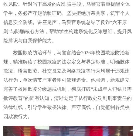
收风险。针对当下高发的AI诈骗手段，马警官着重提醒全体
学生，务必严守短信验证码、坚决拒绝屏幕共享，筑牢个人
信息安全防线。讲座尾声，马警官系统总结了反诈“六不原
则”与防骗核心方法，帮助学生构建系统化反诈思维，提升风
险辨识与自我保护能力。
校园欺凌防治环节，马警官结合2026年校园欺凌防治新
规，精准解读了校园欺凌的法定定义与界定标准，明确肢体
欺凌、语言欺凌、社交孤立及网络欺凌等行为均属于违规违
法行为，单次情节严重者即可依规追责。他强调，新规建立
完善了校园欺凌分级惩戒机制，彻底打破“未成年人犯错只需
批评教育”的固有认知，清晰划定了从行政处罚到刑事责任的
法律红线，引导学生敬畏法律、严守底线，自觉抵制各类校
园欺凌行为。